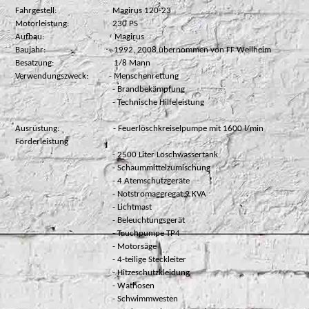
Fahrgestell:
Magirus 120-23
Motorleistung:
230 PS
Aufbau:
Magirus
Baujahr:
1992, 2008 übernommen von FF Weilheim
Besatzung:
1/8 Mann
Verwendungszweck:
- Menschenrettung
- Brandbekämpfung
- Technische Hilfeleistung
Ausrüstung:
- Feuerlöschkreiselpumpe mit 1600 l/min
Förderleistung
- 2500 Liter Löschwassertank
- Schaummittelzumischung
- 4 Atemschutzgeräte
- Notstromaggregat 9 KVA
- Lichtmast
- Beleuchtungsgerät
- Tauchpumpe TP4
- Motorsäge
- 4-teilige Steckleiter
- Hitzeschutzkleidung
- Wathosen
- Schwimmwesten